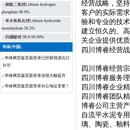
经营战略，坚持
磷酸二氢锂Lithium hydrogen
客户的实际需求
phosphate 99.9%
验和专业的技术
单水氢氧化锂Lithium hydroxide
monohydrate 56.5%
建立恒久的、高
四硼酸锂 99.0-99.99%
关企业提供优质
华体(中国)
四川博睿经营战
华体网页版页面登录已经获得进出口
许可
四川博睿经营宗
华体网页版页面登录业绩大幅提升
四川博睿服务理
四川博睿企业精
华体网页版页面登录办公地址变更！
四川博睿团队精
博睿公司主营产
自流平水泥专用碳
璃、陶瓷、釉料用